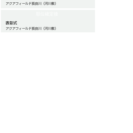
アクアフィールド長良川（河川敷）
順位確定後
表彰式
アクアフィールド長良川（河川敷）
最終更新日：
2026年6月19日
スケジュールは変更する場合がありますので、最終案内
で必ずご確認ください。
※1 ：競技説明会はオンラインで実施します
nagaragawa-middle.jp