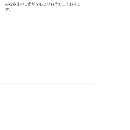
みなさまのご参加を心よりお待ちしておりま
す。
nagaragawa-middle.jp